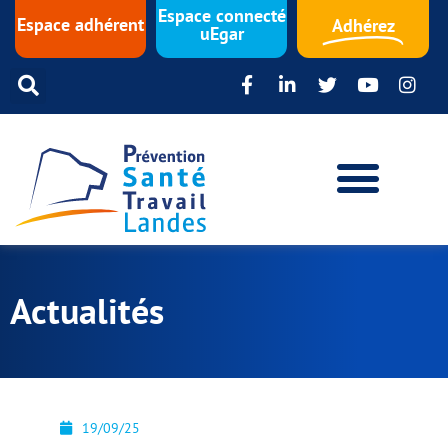
Espace connecté
Espace adhérent
Adhérez
uEgar
Actualités
19/09/25