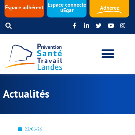
Espace connecté
Espace adhérent
Adhérez
uEgar
Actualités
22/06/26